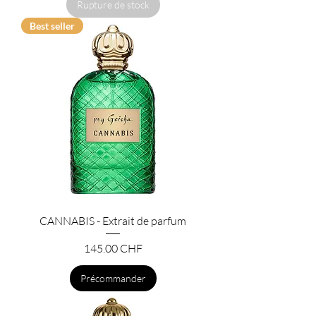
Rupture de stock
Best seller
CANNABIS - Extrait de parfum
Prix
145.00 CHF
Précommander