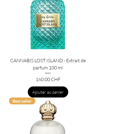
CANNABIS LOST ISLAND - Extrait de
parfum 100 ml
Prix
160.00 CHF
Ajouter au panier
Best seller