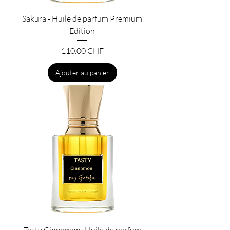
Sakura - Huile de parfum Premium
Edition
Prix
110.00 CHF
Ajouter au panier