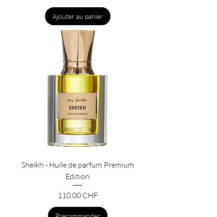
Ajouter au panier
Sheikh - Huile de parfum Premium
Edition
Prix
110.00 CHF
Précommander