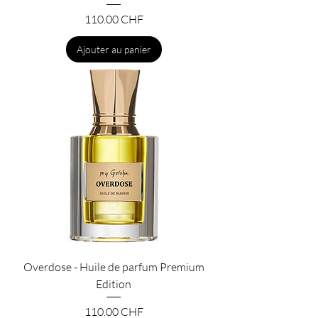
Prix
110.00 CHF
Ajouter au panier
Overdose - Huile de parfum Premium
Edition
Prix
110.00 CHF