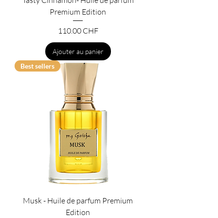
Tasty Cinnamon- Huile de parfum
Premium Edition
Prix
110.00 CHF
Ajouter au panier
Best sellers
Musk - Huile de parfum Premium
Edition