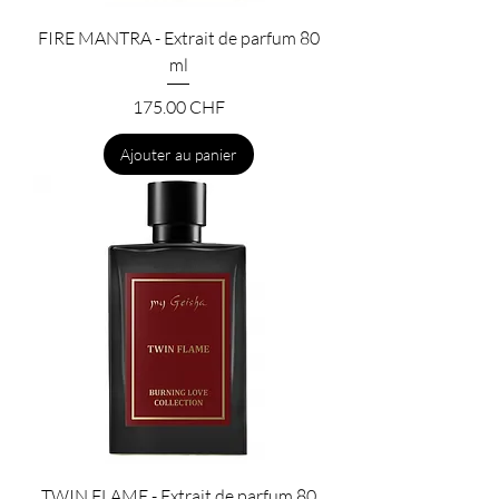
FIRE MANTRA - Extrait de parfum 80
ml
Prix
175.00 CHF
Ajouter au panier
TWIN FLAME - Extrait de parfum 80