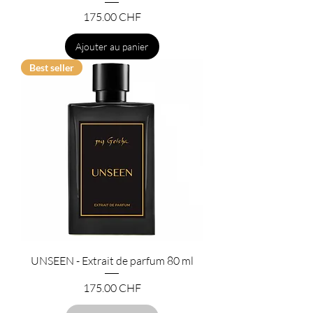
Prix
175.00 CHF
Ajouter au panier
Best seller
UNSEEN - Extrait de parfum 80 ml
Prix
175.00 CHF