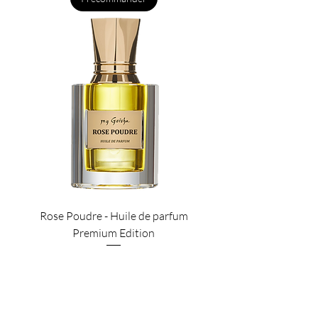
Rose Poudre - Huile de parfum
Premium Edition
Prix
110.00 CHF
Ajouter au panier