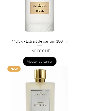
MUSK - Extrait de parfum 100 ml
Prix
160.00 CHF
Ajouter au panier
New