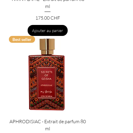
ml
Prix
175.00 CHF
Ajouter au panier
Best seller
APHRODISIAC - Extrait de parfum 80
ml