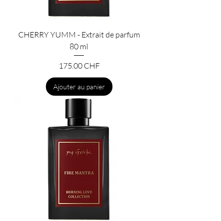
CHERRY YUMM - Extrait de parfum
80 ml
Prix
175.00 CHF
Ajouter au panier