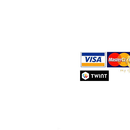
Rue Ami-Lévrier 11
Expédition et retours
Tél :
+4
1201 Genève, Suisse
Politique de confidentialité
E-mail 
m
Moyens de paiement
Mardi - Vendredi : 10 h - 19 h
Politique de cookies
Samedi : 10 h - 18 h
Conditions Générales d'Utili
Dimanche & Lundi : Fermé
Tél :
+41(0)22 900 11 66
E-mail :
contact@mygeishageneve.ch
Alissimo Sàrl
CHE-152.114.315