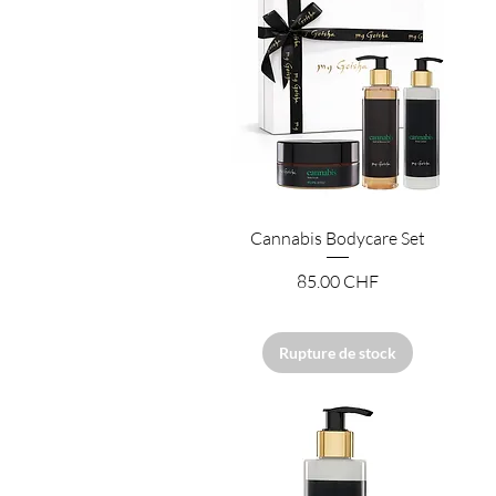
Aperçu rapide
Cannabis Bodycare Set
Prix
85.00 CHF
Rupture de stock