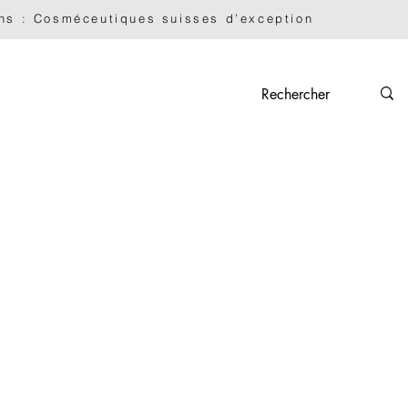
Nescens : Cosméceutiques suisses d’exception             
À PROPOS
CONTACT