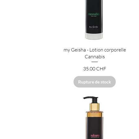
Aperçu rapide
my Geisha - Lotion corporelle
Cannabis
Prix
35.00 CHF
Rupture de stock