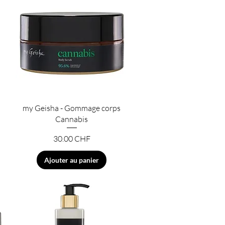
Aperçu rapide
my Geisha - Gommage corps
Cannabis
Prix
30.00 CHF
Ajouter au panier