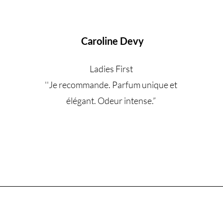
Caroline Devy
Ladies First
''Je recommande. Parfum unique et
élégant. Odeur intense.
”
Êtes-vous sur la liste ?