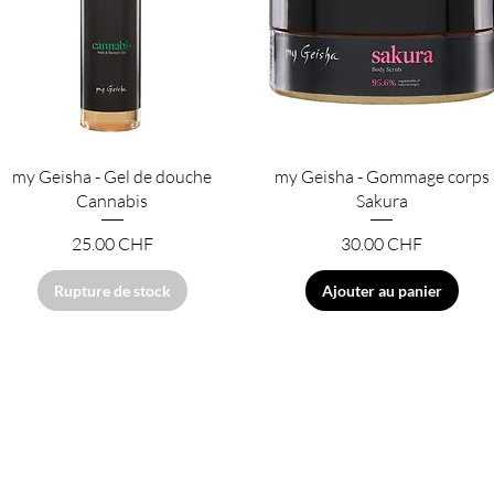
Aperçu rapide
Aperçu rapide
my Geisha - Gel de douche
my Geisha - Gommage corps
Cannabis
Sakura
Prix
Prix
25.00 CHF
30.00 CHF
Rupture de stock
Ajouter au panier