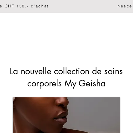
ir de CHF 150.- d'achat                                   
PARFUMS
VISAGE
CORPS ET BAIN
La nouvelle collection de soins
corporels My Geisha