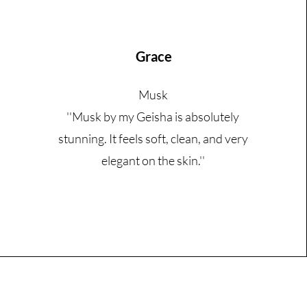
Grace
Musk
''Musk by my Geisha is absolutely
stunning. It feels soft, clean, and very
elegant on the skin.''