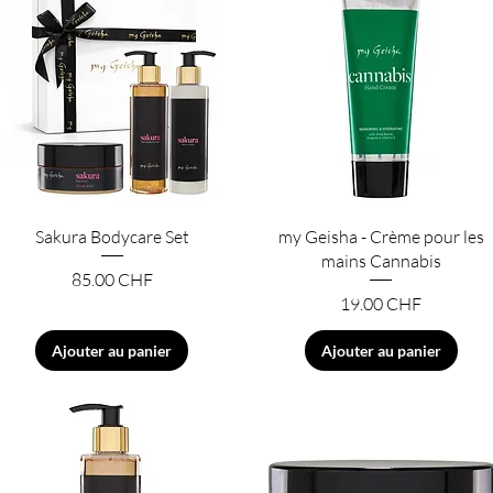
Aperçu rapide
Aperçu rapide
Sakura Bodycare Set
my Geisha - Crème pour les
mains Cannabis
Prix
85.00 CHF
Prix
19.00 CHF
Ajouter au panier
Ajouter au panier