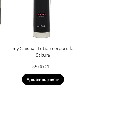
Aperçu rapide
my Geisha - Lotion corporelle
Sakura
Prix
35.00 CHF
Ajouter au panier