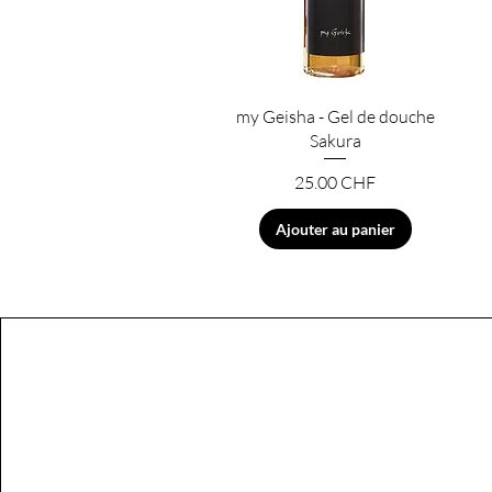
Aperçu rapide
my Geisha - Gel de douche
Sakura
Prix
25.00 CHF
Ajouter au panier