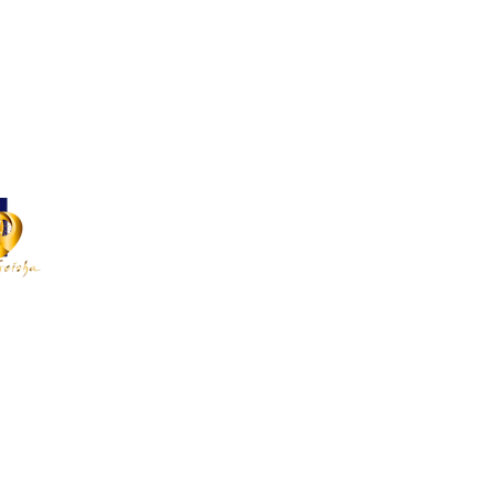
1(0)22 900 11 66
:
contact@mygeishageneve.ch
sation