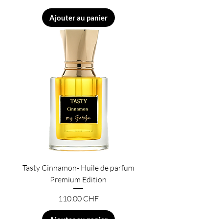
Ajouter au panier
Tasty Cinnamon- Huile de parfum
Premium Edition
Prix
110.00 CHF