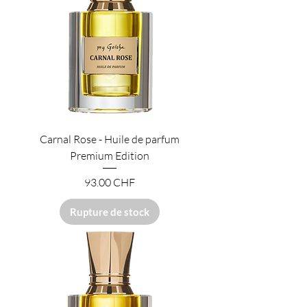
Carnal Rose - Huile de parfum
Premium Edition
Prix
93.00 CHF
Rupture de stock