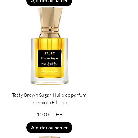
Ajouter au panier
Tasty Brown Sugar-Huile de parfum
Premium Edition
Prix
110.00 CHF
Ajouter au panier