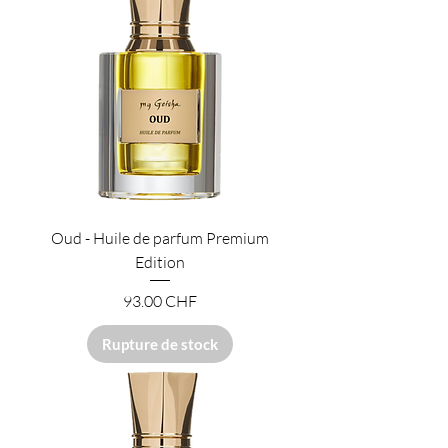
Oud - Huile de parfum Premium
Edition
Prix
93.00 CHF
Rupture de stock