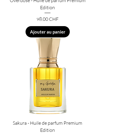
Overdose - Huile de parfum Premium
Edition
Prix
98.00 CHF
Ajouter au panier
Sakura - Huile de parfum Premium
Edition