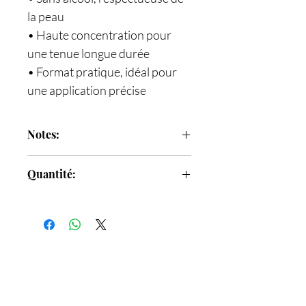
la peau
• Haute concentration pour
une tenue longue durée
• Format pratique, idéal pour
une application précise
Notes:
Notes de tête
: Clous de girofle,
Quantité:
Biscotti, Figues
Notes de cœur
: Amaretto, Miel,
14 ml
Notes de fond
: Ambre, Cappuccino,
Chocolats pralinés à la Rose, Clou de
Girofle