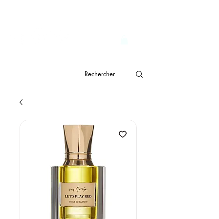
                              Livraison gratuite à partir de CHF 150.- 
genève