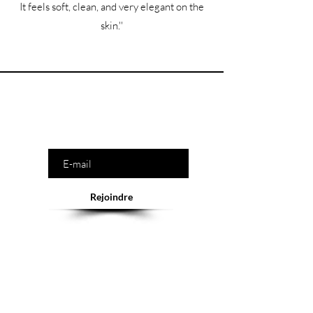
It feels soft, clean, and very elegant on the
skin.''
Êtes-vous sur la liste ?
Saisissez votre e-mail ici
Rejoindre
Abonnement = offres et remises exclusives