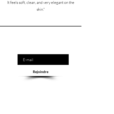
It feels soft, clean, and very elegant on the
skin.''
Êtes-vous sur la liste ?
Saisissez votre e-mail ici
Rejoindre
Abonnement = offres et remises exclusives