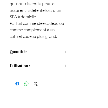
qui nourrissent la peau et
assurent la détente lors d'un
SPA à domicile.
Parfait comme idée cadeau ou
comme complément à un
coffret cadeau plus grand.
Quantité:
200 g
Utilisation :
La partie supérieure est constituée
d'une crème - gommage corporel, et la
partie inférieure est effervescente et
fond dans l'eau chaude. Masser la partie
gommage par mouvements circulaires,
puis rincer. La partie effervescente est
ajoutée dans l'eau chaude de la