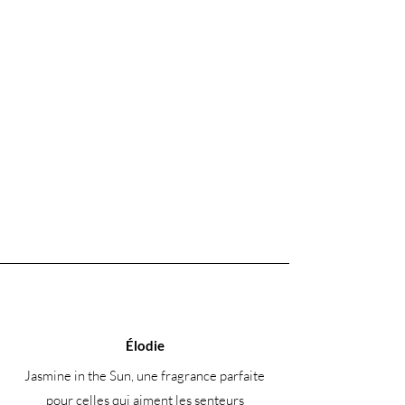
Isopropanolamine, Cyclopentasiloxane,
Glycine, Lécithine, Lécithine
hydrogénée, Sérine, acide glutamique,
lactobacilles/riz Filtrat de fermentation,
tripeptide de cuivre-1, Acide aspartique,
leucine, alanine, lysine, Tyrosine,
phénylalanine, valine, thréonine,
proline, isoleucine, histidine,
tryptophane, glutamine, cystéine,
asparagine, bêta Glucane, méthionine,
acétyl hexapeptide-8, Sh-Polypeptide-
69, linalol
Élodie
Jasmine in the Sun, une fragrance parfaite
pour celles qui aiment les senteurs