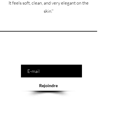
It feels soft, clean, and very elegant on the
skin.''
Êtes-vous sur la liste ?
Saisissez votre e-mail ici
Rejoindre
Abonnement = offres et remises exclusives