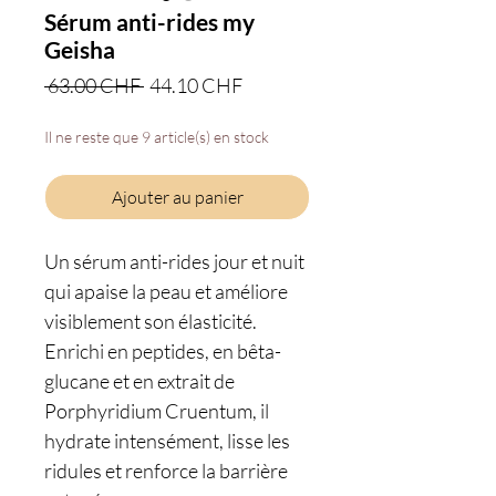
Sérum anti-rides my
Geisha
Prix
Prix
 63.00 CHF 
44.10 CHF
original
promotionnel
Il ne reste que 9 article(s) en stock
Ajouter au panier
Un sérum anti-rides jour et nuit
qui apaise la peau et améliore
visiblement son élasticité.
Enrichi en peptides, en bêta-
glucane et en extrait de
Porphyridium Cruentum, il
hydrate intensément, lisse les
ridules et renforce la barrière