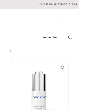
                              Livraison gratuite à partir de CHF 150.- 
genève