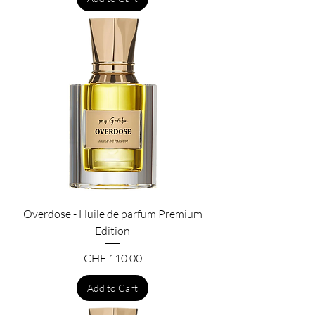
Overdose - Huile de parfum Premium
Edition
Price
CHF 110.00
Add to Cart