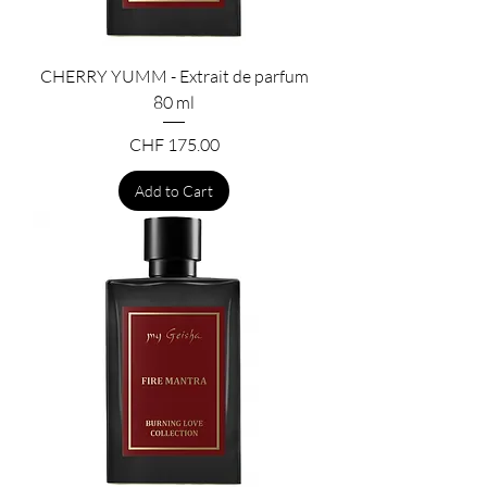
CHERRY YUMM - Extrait de parfum
80 ml
Price
CHF 175.00
Add to Cart