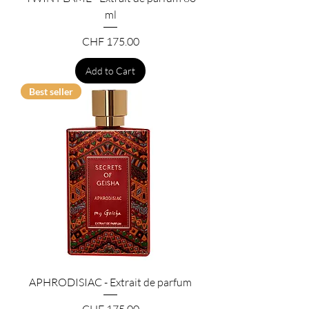
ml
Price
CHF 175.00
Add to Cart
Best seller
APHRODISIAC - Extrait de parfum
Price