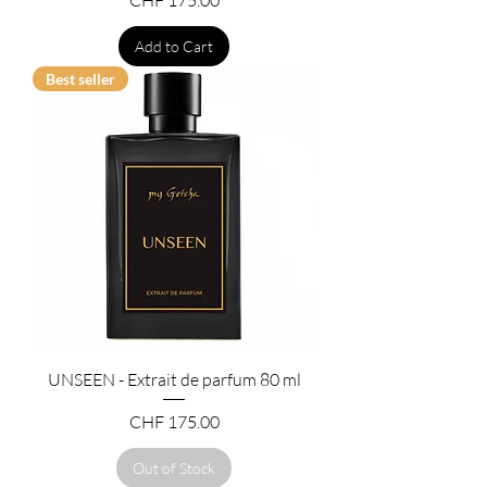
CHF 175.00
Add to Cart
Best seller
UNSEEN - Extrait de parfum 80 ml
Price
CHF 175.00
Out of Stock