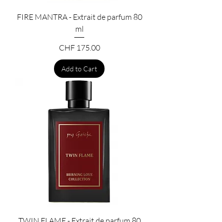
FIRE MANTRA - Extrait de parfum 80
ml
Price
CHF 175.00
Add to Cart
TWIN FLAME - Extrait de parfum 80