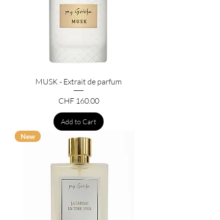
MUSK - Extrait de parfum
Price
CHF 160.00
Add to Cart
New