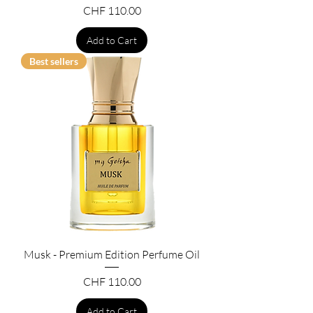
Price
CHF 110.00
Add to Cart
Best sellers
Musk - Premium Edition Perfume Oil
Price
CHF 110.00
Add to Cart