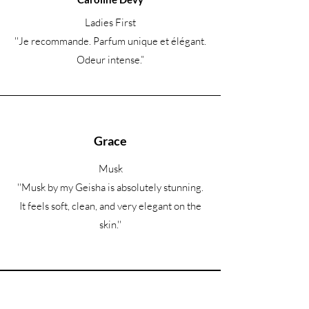
Ladies First
''Je recommande. Parfum unique et élégant.
Odeur intense.
”
Grace
Musk
''Musk by my Geisha is absolutely stunning.
It feels soft, clean, and very elegant on the
skin.''
Êtes-vous sur la liste ?