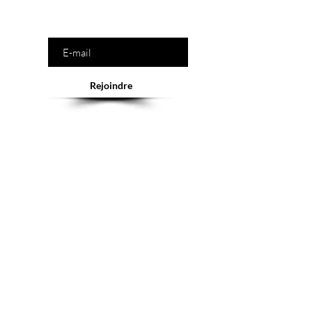
Saisissez votre e-mail ici
Rejoindre
Abonnement = offres et remises exclusives
Service client
Tél :
+41(0)22 900 11 66
E-mail :
contact@mygeishageneve.ch