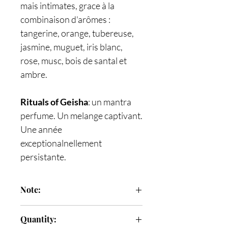
mais intimates, grace à la
combinaison d'arômes :
tangerine, orange, tubereuse,
jasmine, muguet, iris blanc,
rose, musc, bois de santal et
ambre.
Rituals of Geisha
: un mantra
perfume. Un melange captivant.
Une année
exceptionalnellement
persistante.
Note:
Notes de tete
: tangerine, orange
Quantity:
Notes de coeur
: tubereuse, jasmin,