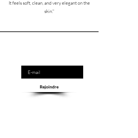
It feels soft, clean, and very elegant on the
skin.''
Êtes-vous sur la liste ?
Saisissez votre e-mail ici
Rejoindre
Abonnement = offres et remises exclusives