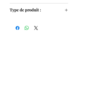
gardénia, muguet, œillet, iris blanc,
80ml
roses
Type de produit :
Notes de fond
: musc, bois de santal,
ambre, mousse de chêne, vetiver,
Parfum unisexe
cèdre