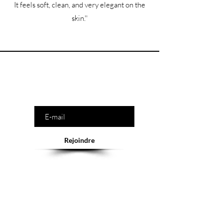
It feels soft, clean, and very elegant on the
skin.''
Êtes-vous sur la liste ?
Saisissez votre e-mail ici
Rejoindre
Abonnement = offres et remises exclusives