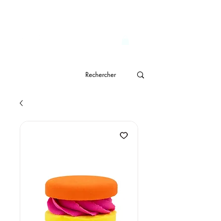
                              Livraison gratuite à partir de CHF 150.- 
genève