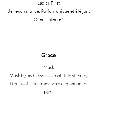
Ladies First
''Je recommande. Parfum unique et élégant.
Odeur intense.
”
Grace
Musk
''Musk by my Geisha is absolutely stunning.
It feels soft, clean, and very elegant on the
skin.''
Êtes-vous sur la liste ?