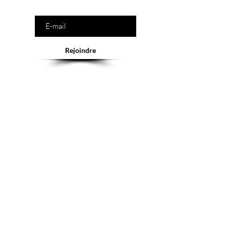
Saisissez votre e-mail ici
Rejoindre
Abonnement = offres et remises exclusives
Service client
Tél :
+41(0)22 900 11 66
E-mail :
contact@mygeishageneve.ch
Nos produits