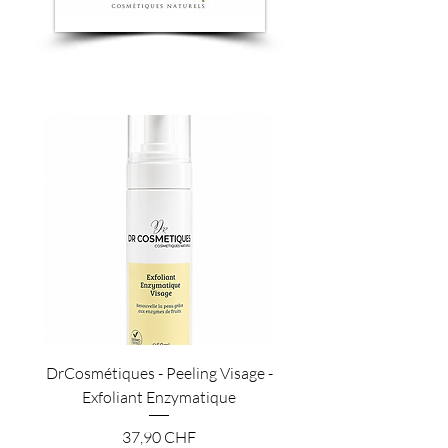
DrCosmétiques - Peeling Visage -
DrCosmétiques -Sérum V
Exfoliant Enzymatique
Vitamine C & Niacin
Prezzo
37,90 CHF