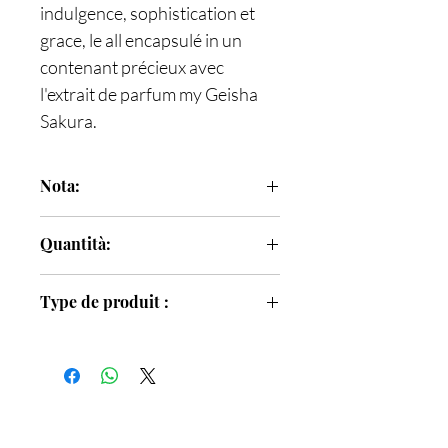
indulgence, sophistication et
grace, le all encapsulé in un
contenant précieux avec
l'extrait de parfum my Geisha
Sakura.
Nota:
Note de tete
: Note floreali fraiche,
Quantità:
Fleurs de cerisier
Note di cuore
: Frutta sucrés, rosa
100 ml
Note di fondo
: Paciuli, Mosca
Type de produit :
Parfum femme