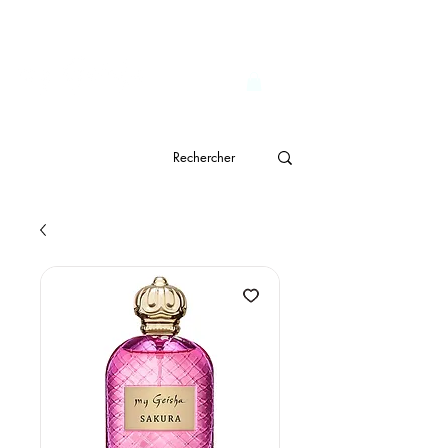
                              Livraison gratuite à partir de CHF 150.- 
genève