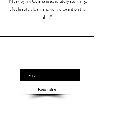
''Musk by my Geisha is absolutely stunning.
It feels soft, clean, and very elegant on the
skin.''
Êtes-vous sur la liste ?
Saisissez votre e-mail ici
Rejoindre
Abonnement = offres et remises exclusives