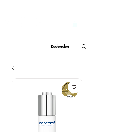
                              Livraison gratuite à partir de CHF 150.- 
genève