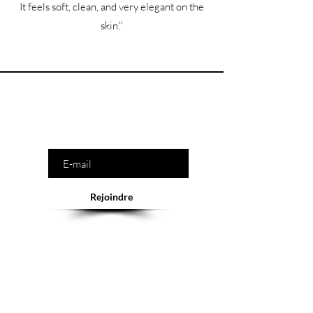
It feels soft, clean, and very elegant on the
skin.''
Êtes-vous sur la liste ?
Saisissez votre e-mail ici
Rejoindre
Abonnement = offres et remises exclusives