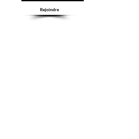
Rejoindre
Abonnement = offres et remises exclusives
Service client
Tél :
+41(0)22 900 11 66
E-mail :
contact@mygeishageneve.ch
Nos produits
Parfums
Nouveauté