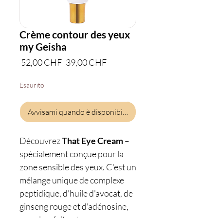
Crème contour des yeux
my Geisha
Prezzo
Prezzo
 52,00 CHF 
39,00 CHF
regolare
scontato
Esaurito
Avvisami quando è disponibile
Découvrez
That Eye Cream
–
spécialement conçue pour la
zone sensible des yeux. C'est un
mélange unique de complexe
peptidique, d'huile d'avocat, de
ginseng rouge et d'adénosine,