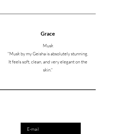
Grace
Musk
''Musk by my Geisha is absolutely stunning.
It feels soft, clean, and very elegant on the
skin.''
Êtes-vous sur la liste ?
Saisissez votre e-mail ici