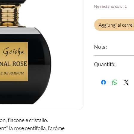
Ne restano solo: 1
Aggiungi al carrel
Nota:
Note de tete
: fram
Quantità:
Note di cuore
: boi
Note di fondo
: Am
12 ml
n, flacone e cristallo.
nt" la rose centifolia, l'arôme