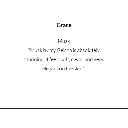
Grace
Musk
''Musk by my Geisha is absolutely
stunning. It feels soft, clean, and very
elegant on the skin.''