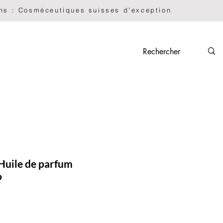
Nescens : Cosméceutiques suisses d’exception             
CURA DEL CORPO
Plus
 Huile de parfum
o
zo