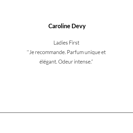
Caroline Devy
Ladies First
''Je recommande. Parfum unique et
élégant. Odeur intense.
”
Êtes-vous sur la liste ?