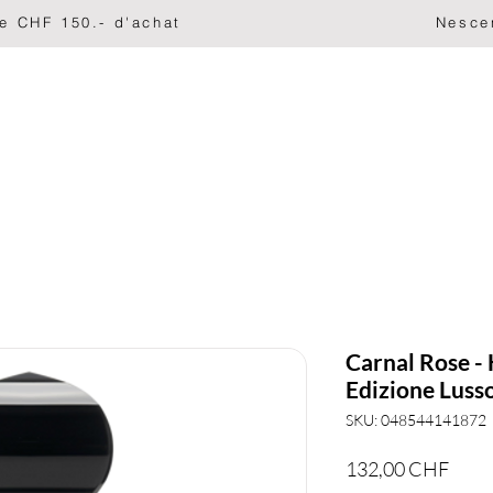
ir de CHF 150.- d'achat                                   
PROFUMI
CURA DELLA PELLE
Stara Mydlarnia
Carnal Rose -
Edizione Luss
SKU: 048544141872
Prez
132,00 CHF