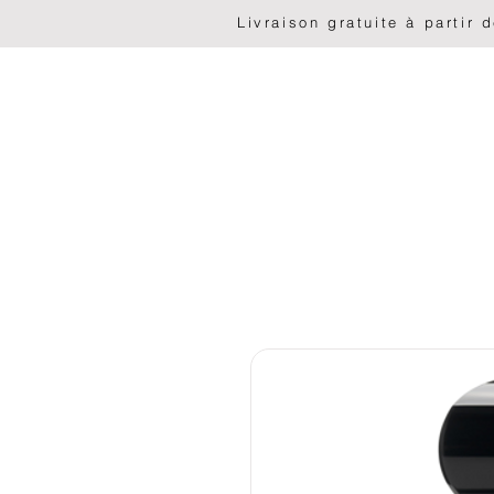
                              Livraison gratuite à part
PAGINA INIZIALE
Liste déroulante