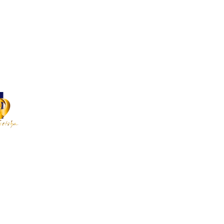
1(0)22 900 11 66
:
contact@mygeishageneve.ch
sation