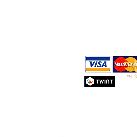
Rue Ami-Lévrier 11
Expédition et retours
Tél :
+4
1201 Genève, Suisse
Politique de confidentialité
E-mail 
m
Moyens de paiement
Mardi - Vendredi : 10 h - 19 h
Politique de cookies
Samedi : 10 h - 18 h
Conditions Générales d'Utili
Dimanche & Lundi : Fermé
Tél :
+41(0)22 900 11 66
E-mail :
contact@mygeishageneve.ch
Alissimo Sàrl
CHE-152.114.315