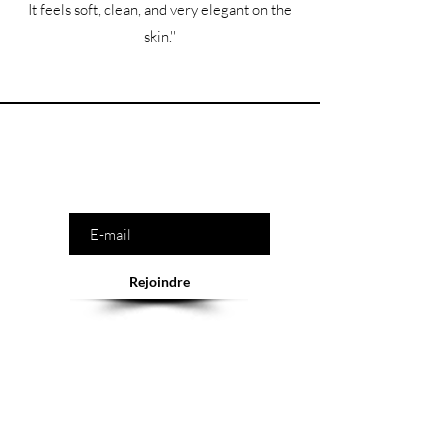
It feels soft, clean, and very elegant on the
skin.''
Êtes-vous sur la liste ?
Saisissez votre e-mail ici
Rejoindre
Abonnement = offres et remises exclusives