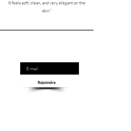
It feels soft, clean, and very elegant on the
skin.''
Êtes-vous sur la liste ?
Saisissez votre e-mail ici
Rejoindre
Abonnement = offres et remises exclusives