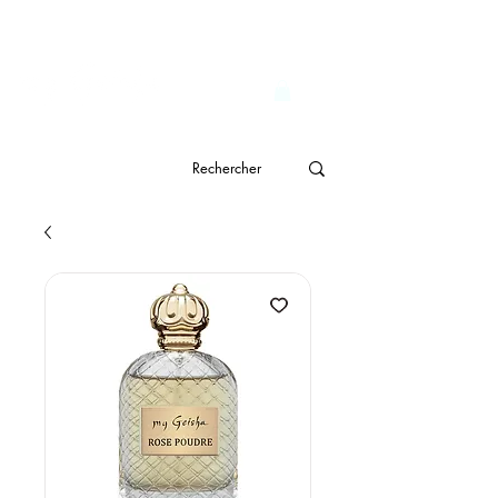
                              Livraison gratuite à partir de CHF 150.- 
genève