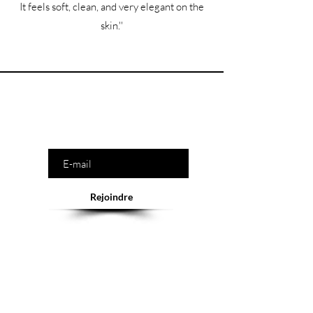
It feels soft, clean, and very elegant on the
skin.''
Êtes-vous sur la liste ?
Saisissez votre e-mail ici
Rejoindre
Abonnement = offres et remises exclusives