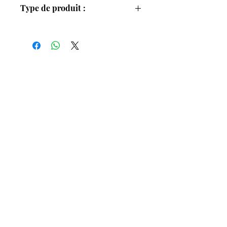
pivoine, musc, pétale and vanilla
Type de produit :
Notes de fond
: casmeran, cèdre,
vétiver haïtien, encens
Parfum femme