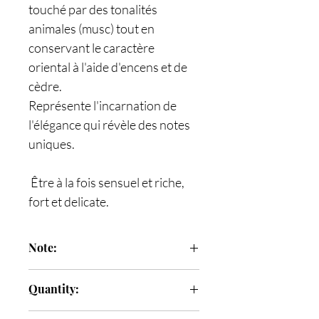
touché par des tonalités
animales (musc) tout en
conservant le caractère
oriental à l'aide d'encens et de
cèdre.
Représente l'incarnation de
l'élégance qui révèle des notes
uniques.
Être à la fois sensuel et riche,
fort et delicate.
Note:
Notes de tete
: litchi, rhubarb,
Quantity:
bergamote and noix de muscade
Notes de heart
: rose de Grasse,
100ml