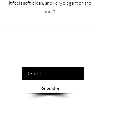
It feels soft, clean, and very elegant on the
skin.''
Êtes-vous sur la liste ?
Saisissez votre e-mail ici
Rejoindre
Abonnement = offres et remises exclusives