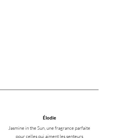
Sodium et disodium cocoyl glutamate
Coco-betaïne
Tocophérol
Panthénol
Élodie
Jasmine in the Sun, une fragrance parfaite
pour celles qui aiment les senteurs