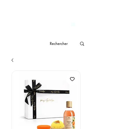
                              Livraison gratuite à partir de CHF 150.- 
genève