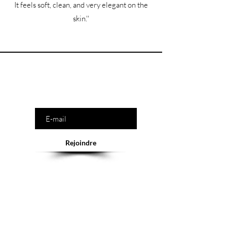
It feels soft, clean, and very elegant on the
skin.''
Êtes-vous sur la liste ?
Saisissez votre e-mail ici
Rejoindre
Abonnement = offres et remises exclusives