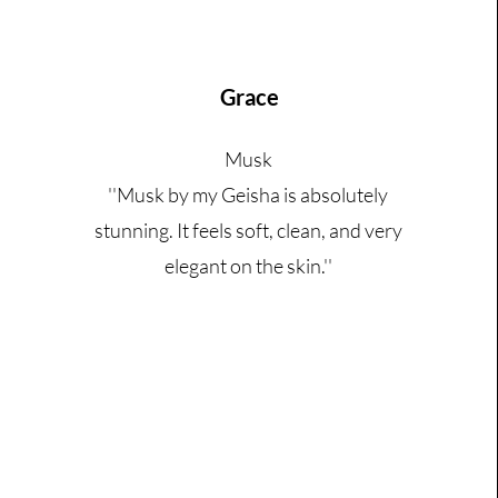
Grace
Musk
''Musk by my Geisha is absolutely
stunning. It feels soft, clean, and very
elegant on the skin.''