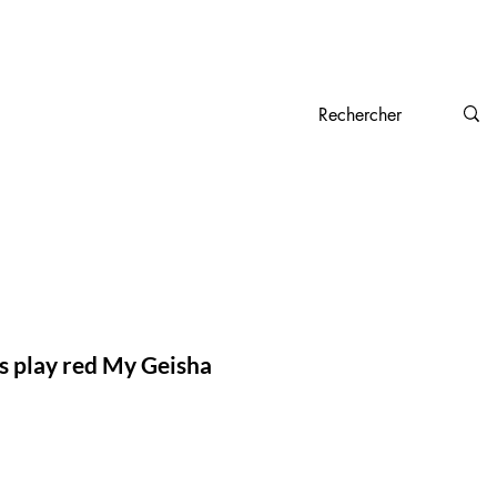
Nescens : Cosméceutiques suisses d’exception             
IFT SETS
BLOG
CONTACT
s play red My Geisha