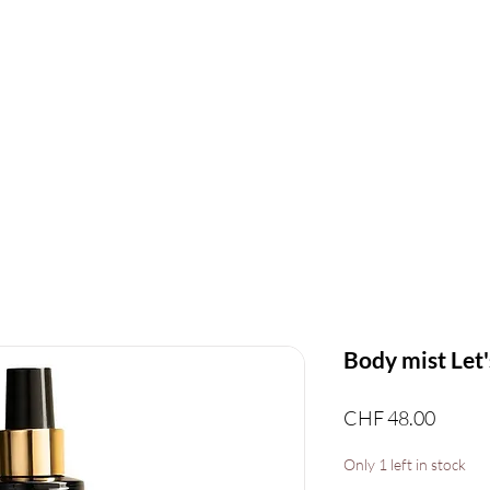
ir de CHF 150.- d'achat                                   
MES
SKIN CARE
Stara Mydlania
BODY CARE
G
Body mist Let'
Price
CHF 48.00
Only 1 left in stock