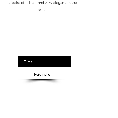
It feels soft, clean, and very elegant on the
skin.''
Êtes-vous sur la liste ?
Saisissez votre e-mail ici
Rejoindre
Abonnement = offres et remises exclusives