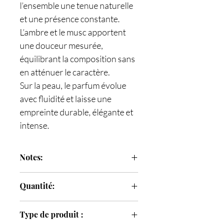
l’ensemble une tenue naturelle
et une présence constante.
L’ambre et le musc apportent
une douceur mesurée,
équilibrant la composition sans
en atténuer le caractère.
Sur la peau, le parfum évolue
avec fluidité et laisse une
empreinte durable, élégante et
intense.
Notes:
Notes de tête
: rose, citron
Quantité:
Note de coeur
: lavande, cannelle,
ambre, patchouli
100 ml
Notes de fond
: oud, musc, bois
Type de produit :
d'agar, cypriol