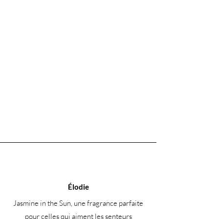
Isopropanolamine, Cyclopentasiloxane,
Glycine, Lécithine, Lécithine
hydrogénée, Sérine, acide glutamique,
lactobacilles/riz Filtrat de fermentation,
tripeptide de cuivre-1, Acide aspartique,
leucine, alanine, lysine, Tyrosine,
phénylalanine, valine, thréonine,
proline, isoleucine, histidine,
tryptophane, glutamine, cystéine,
asparagine, bêta Glucane, méthionine,
acétyl hexapeptide-8, Sh-Polypeptide-
69, linalol
Élodie
Jasmine in the Sun, une fragrance parfaite
pour celles qui aiment les senteurs