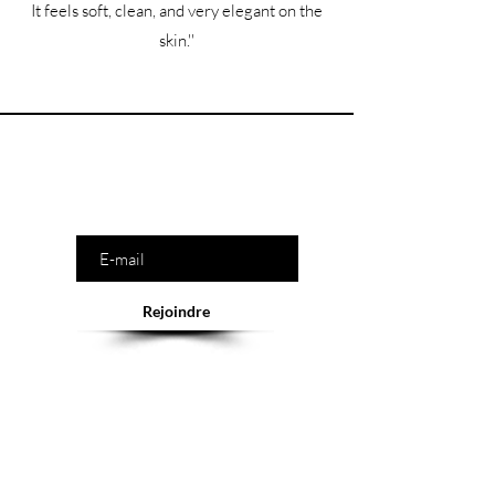
It feels soft, clean, and very elegant on the
skin.''
Êtes-vous sur la liste ?
Saisissez votre e-mail ici
Rejoindre
Abonnement = offres et remises exclusives