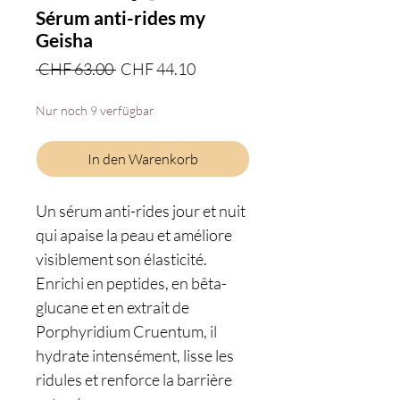
Sérum anti-rides my
Geisha
Standardpreis
Sale-
 CHF 63.00 
CHF 44.10
Preis
Nur noch 9 verfügbar
In den Warenkorb
Un sérum anti-rides jour et nuit
qui apaise la peau et améliore
visiblement son élasticité.
Enrichi en peptides, en bêta-
glucane et en extrait de
Porphyridium Cruentum, il
hydrate intensément, lisse les
ridules et renforce la barrière