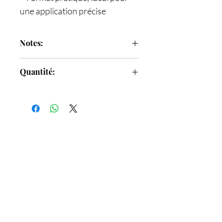
une application précise
Notes:
Notes de tête
: litchi, rhubarbe,
Quantité:
bergamote et noix de muscade
Notes de coeur
: rose de Grasse,
14 ml
pivoine, musc, pétale et vanille
Notes de fond
: casmeran, cèdre,
vétiver haïtien, encens