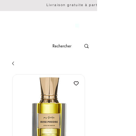
                              Livraison gratuite à partir de CHF 150.- 
genève