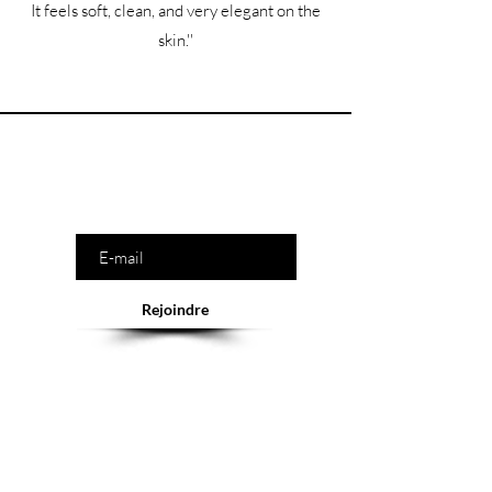
It feels soft, clean, and very elegant on the
skin.''
Êtes-vous sur la liste ?
Saisissez votre e-mail ici
Rejoindre
Abonnement = offres et remises exclusives