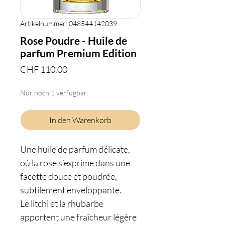
Artikelnummer: 048544142039
Rose Poudre - Huile de
parfum Premium Edition
Preis
CHF 110.00
Nur noch 1 verfügbar
In den Warenkorb
Une huile de parfum délicate,
où la rose s’exprime dans une
facette douce et poudrée,
subtilement enveloppante.
Le litchi et la rhubarbe
apportent une fraîcheur légère