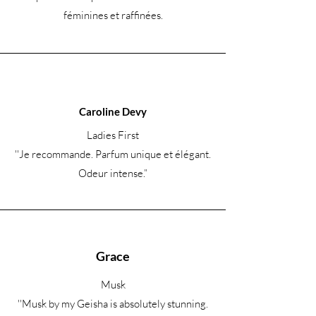
Acides aminés
féminines et raffinées.
Acide Pyrrolidone Carboxylique (PCA)
Céramides NP, AP, EOP +
Phytosphingosine + Cholesterol
Caroline Devy
Ladies First
''Je recommande. Parfum unique et élégant.
Odeur intense.
”
Grace
Musk
''Musk by my Geisha is absolutely stunning.