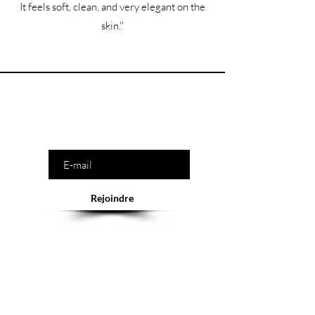
It feels soft, clean, and very elegant on the
skin.''
Êtes-vous sur la liste ?
Saisissez votre e-mail ici
Rejoindre
Abonnement = offres et remises exclusives