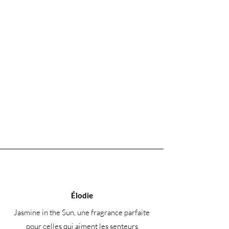
brûlures. Conserver dans un endroit
frais et sec, à l'abri de la lumière directe
du soleil. Bien refermer le couvercle
après chaque utilisation. Tenir hors de
portée des enfants.
Élodie
Jasmine in the Sun, une fragrance parfaite
pour celles qui aiment les senteurs