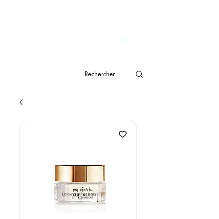
                              Livraison gratuite à partir de CHF 150.- 
genève