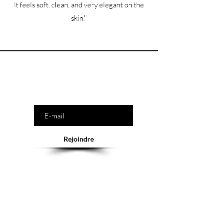
It feels soft, clean, and very elegant on the
skin.''
Êtes-vous sur la liste ?
Saisissez votre e-mail ici
Rejoindre
Abonnement = offres et remises exclusives