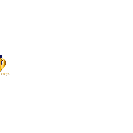
1(0)22 900 11 66
:
contact@mygeishageneve.ch
sation