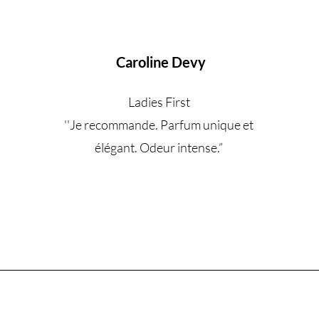
Caroline Devy
Ladies First
''Je recommande. Parfum unique et
élégant. Odeur intense.
”
Êtes-vous sur la liste ?