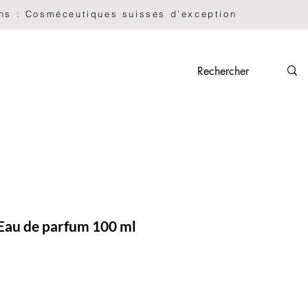
Nescens : Cosméceutiques suisses d’exception             
SCHENKSETS
À PROPOS
Plus
au de parfum 100 ml