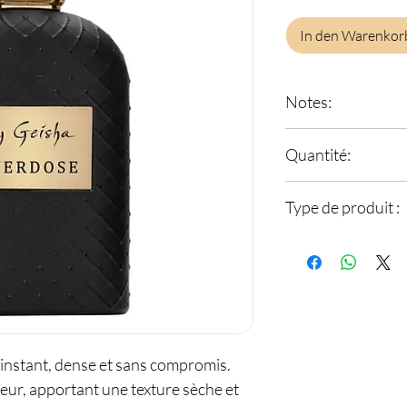
In den Warenkor
Notes:
Notes de tête
: Oud
Quantité:
Notes de coeur
: C
Notes de fond
: Am
100 ml
Type de produit :
Parfum Unisexe
 instant, dense et sans compromis.
deur, apportant une texture sèche et