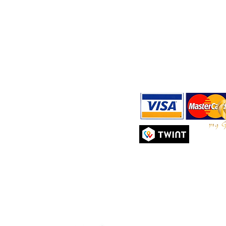
Rue Ami-Lévrier 11
Expédition et retours
Tél :
+4
1201 Genève, Suisse
Politique de confidentialité
E-mail 
m
Moyens de paiement
Mardi - Vendredi : 10 h - 19 h
Politique de cookies
Samedi : 10 h - 18 h
Conditions Générales d'Utili
Dimanche & Lundi : Fermé
Tél :
+41(0)22 900 11 66
E-mail :
contact@mygeishageneve.ch
Alissimo Sàrl
CHE-152.114.315