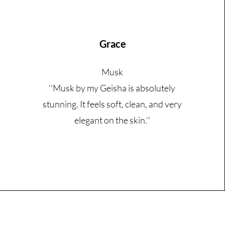
Grace
Musk
''Musk by my Geisha is absolutely
stunning. It feels soft, clean, and very
elegant on the skin.''