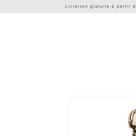
                              Livraison gratuite à part
HOME
Liste déroulante
PARFUMS